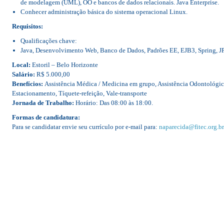
de modelagem (UML), OO e bancos de dados relacionais. Java Enterprise.
Conhecer administração básica do sistema operacional Linux.
Requisitos:
Qualificações chave:
Java, Desenvolvimento Web, Banco de Dados, Padrões EE, EJB3, Spring, JP
Local:
Estoril – Belo Horizonte
Salário:
R$ 5.000,00
Benefícios:
Assistência Médica / Medicina em grupo, Assistência Odontológi
Estacionamento, Tíquete-refeição, Vale-transporte
Jornada de Trabalho:
Horário: Das 08:00 às 18:00.
Formas de candidatura:
Para se candidatar envie seu currículo por e-mail para:
naparecida@fitec.org.br