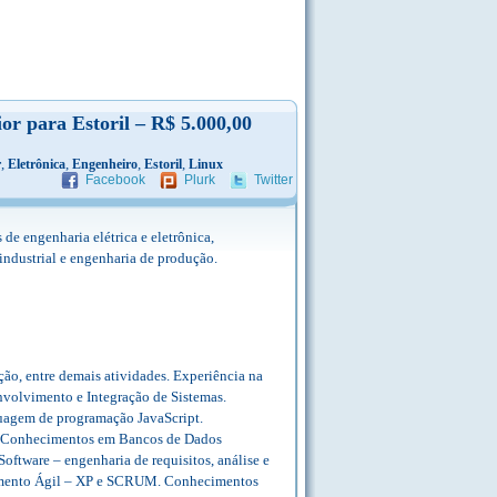
or para Estoril – R$ 5.000,00
,
,
,
,
r
Eletrônica
Engenheiro
Estoril
Linux
Facebook
Plurk
Twitter
de engenharia elétrica e eletrônica,
ndustrial e engenharia de produção.
o, entre demais atividades. Experiência na
nvolvimento e Integração de Sistemas.
uagem de programação JavaScript.
ão. Conhecimentos em Bancos de Dados
tware – engenharia de requisitos, análise e
lvimento Ágil – XP e SCRUM. Conhecimentos