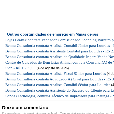
Outras oportunidades de emprego em Minas gerais
Lojas Lealtex contrata Vendedor Comissionado Shopping Barreiro p
Bennu Consultoria contrata Analista Contábil Júnior para Lourdes -
Bennu Consultoria contrata Assistente Contábil para Lourdes - R$ 2
Bennu Consultoria contrata Analista de Qualidade Jr para Venda No
Centro de Cuidados de Bem Estar Animal contrata Consultor(A) de 
Sion - R$ 1.750,00
(4 de agosto de 2026)
Bennu Consultoria contrata Analista Fiscal Sênior para Lourdes
(4 de
Bennu Consultoria contrata Advogado(A) Cível para Lourdes - R$ 
Bennu Consultoria contrata Analista Contábil Sênior para Lourdes
(4
Bennu Consultoria contrata Assistente do Sucesso do Cliente para L
Sonda (Tecnologia) contrata Técnico de Impressora para Ipatinga - 
Deixe um comentário
O seu endereço de e-mail não será publicado.
Campos obrigatórios são marcados com
*