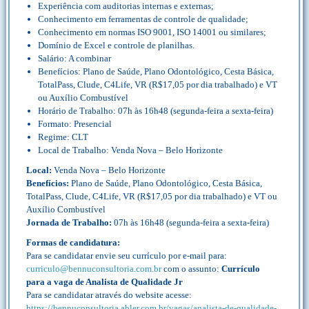
Experiência com auditorias internas e externas;
Conhecimento em ferramentas de controle de qualidade;
Conhecimento em normas ISO 9001, ISO 14001 ou similares;
Domínio de Excel e controle de planilhas.
Salário: A combinar
Benefícios: Plano de Saúde, Plano Odontológico, Cesta Básica,
TotalPass, Clude, C4Life, VR (R$17,05 por dia trabalhado) e VT
ou Auxílio Combustível
Horário de Trabalho: 07h às 16h48 (segunda-feira a sexta-feira)
Formato: Presencial
Regime: CLT
Local de Trabalho: Venda Nova – Belo Horizonte
Local:
Venda Nova – Belo Horizonte
Benefícios:
Plano de Saúde, Plano Odontológico, Cesta Básica,
TotalPass, Clude, C4Life, VR (R$17,05 por dia trabalhado) e VT ou
Auxílio Combustível
Jornada de Trabalho:
07h às 16h48 (segunda-feira a sexta-feira)
Formas de candidatura:
Para se candidatar envie seu currículo por e-mail para:
curriculo@bennuconsultoria.com.br
com o assunto:
Currículo
para a vaga de Analista de Qualidade Jr
Para se candidatar através do website acesse:
https://bennuconsultoria.abler.com.br/vagas/analista-de-qualidade-