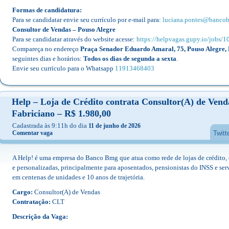
Formas de candidatura:
Para se candidatar envie seu currículo por e-mail para:
luciana.pontes@banco
Consultor de Vendas – Pouso Alegre
Para se candidatar através do website acesse:
https://helpvagas.gupy.io/jobs/
Compareça no endereço
Praça Senador Eduardo Amaral, 75, Pouso Alegre, 
seguintes dias e horários:
Todos os dias de segunda a sexta
.
Envie seu currículo para o Whatsapp
11913468403
Help – Loja de Crédito contrata Consultor(A) de Ven
Fabriciano – R$ 1.980,00
Cadastrada às 9:11h do dia
11 de junho de 2026
Comentar vaga
Twitt
A Help! é uma empresa do Banco Bmg que atua como rede de lojas de crédito, o
e personalizadas, principalmente para aposentados, pensionistas do INSS e se
em centenas de unidades e 10 anos de trajetória.
Cargo:
Consultor(A) de Vendas
Contratação:
CLT
Descrição da Vaga: