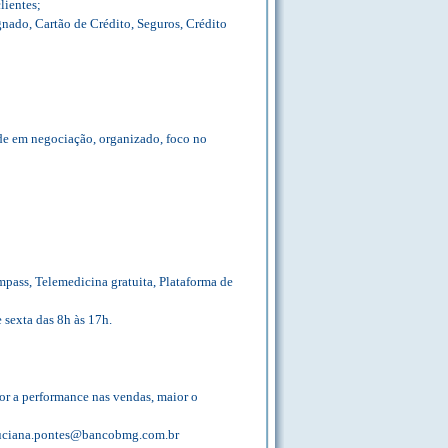
lientes;
nado, Cartão de Crédito, Seguros, Crédito
ade em negociação, organizado, foco no
mpass, Telemedicina gratuita, Plataforma de
 sexta das 8h às 17h.
or a performance nas vendas, maior o
 luciana.pontes@bancobmg.com.br