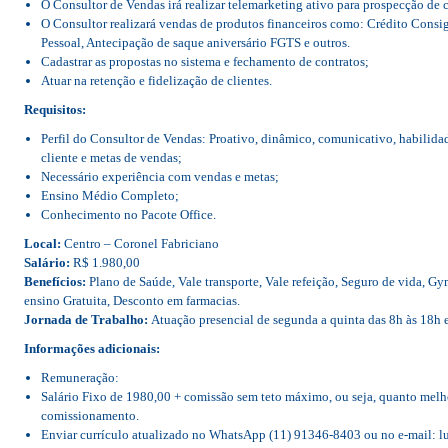
O Consultor de Vendas irá realizar telemarketing ativo para prospecção de c
O Consultor realizará vendas de produtos financeiros como: Crédito Consig
Pessoal, Antecipação de saque aniversário FGTS e outros.
Cadastrar as propostas no sistema e fechamento de contratos;
Atuar na retenção e fidelização de clientes.
Requisitos:
Perfil do Consultor de Vendas: Proativo, dinâmico, comunicativo, habilid
cliente e metas de vendas;
Necessário experiência com vendas e metas;
Ensino Médio Completo;
Conhecimento no Pacote Office.
Local:
Centro – Coronel Fabriciano
Salário:
R$ 1.980,00
Benefícios:
Plano de Saúde, Vale transporte, Vale refeição, Seguro de vida, Gy
ensino Gratuita, Desconto em farmacias.
Jornada de Trabalho:
Atuação presencial de segunda a quinta das 8h às 18h e
Informações adicionais:
Remuneração:
Salário Fixo de 1980,00 + comissão sem teto máximo, ou seja, quanto melh
comissionamento.
Enviar currículo atualizado no WhatsApp (11) 91346-8403 ou no e-mail: