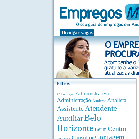
Divulgar vagas
Filtros
Administrativo
1° Emprego
Administração
Analista
Ajudante
Atendente
Assistente
Belo
Auxiliar
Horizonte
Centro
Betim
Contagem
Consultor
Cobrança