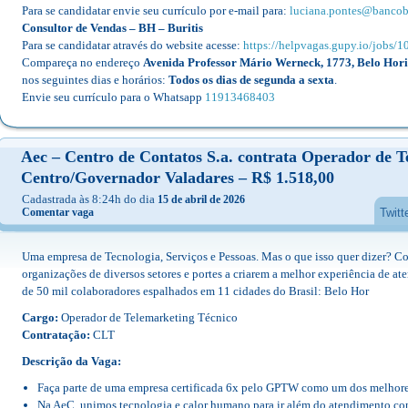
Para se candidatar envie seu currículo por e-mail para:
luciana.pontes@banco
Consultor de Vendas – BH – Buritis
Para se candidatar através do website acesse:
https://helpvagas.gupy.io/jobs/
Compareça no endereço
Avenida Professor Mário Werneck, 1773, Belo Horiz
nos seguintes dias e horários:
Todos os dias de segunda a sexta
.
Envie seu currículo para o Whatsapp
11913468403
Aec – Centro de Contatos S.a. contrata Operador de T
Centro/Governador Valadares – R$ 1.518,00
Cadastrada às 8:24h do dia
15 de abril de 2026
Comentar vaga
Twitt
Uma empresa de Tecnologia, Serviços e Pessoas. Mas o que isso quer dizer? C
organizações de diversos setores e portes a criarem a melhor experiência de at
de 50 mil colaboradores espalhados em 11 cidades do Brasil: Belo Hor
Cargo:
Operador de Telemarketing Técnico
Contratação:
CLT
Descrição da Vaga:
Faça parte de uma empresa certificada 6x pelo GPTW como um dos melhores 
Na AeC, unimos tecnologia e calor humano para ir além do atendimento co