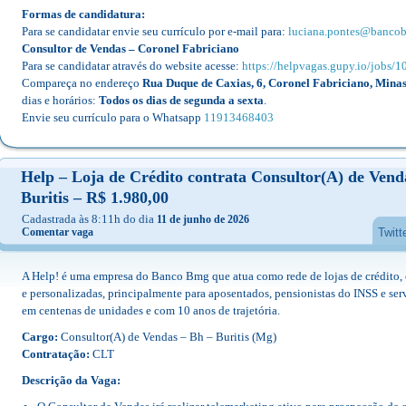
Formas de candidatura:
Para se candidatar envie seu currículo por e-mail para:
luciana.pontes@banco
Consultor de Vendas – Coronel Fabriciano
Para se candidatar através do website acesse:
https://helpvagas.gupy.io/jobs/
Compareça no endereço
Rua Duque de Caxias, 6, Coronel Fabriciano, Minas
dias e horários:
Todos os dias de segunda a sexta
.
Envie seu currículo para o Whatsapp
11913468403
Help – Loja de Crédito contrata Consultor(A) de Vend
Buritis – R$ 1.980,00
Cadastrada às 8:11h do dia
11 de junho de 2026
Comentar vaga
Twitt
A Help! é uma empresa do Banco Bmg que atua como rede de lojas de crédito, o
e personalizadas, principalmente para aposentados, pensionistas do INSS e se
em centenas de unidades e com 10 anos de trajetória.
Cargo:
Consultor(A) de Vendas – Bh – Buritis (Mg)
Contratação:
CLT
Descrição da Vaga: