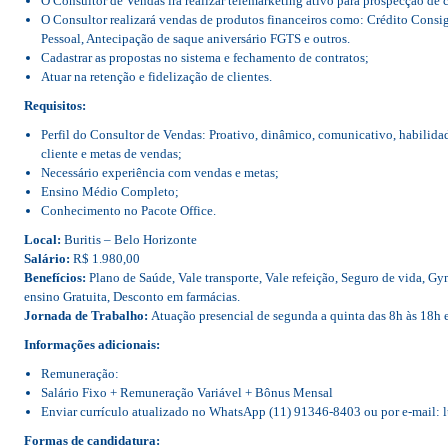
O Consultor de Vendas irá realizar telemarketing ativo para prospecção de c
O Consultor realizará vendas de produtos financeiros como: Crédito Consig
Pessoal, Antecipação de saque aniversário FGTS e outros.
Cadastrar as propostas no sistema e fechamento de contratos;
Atuar na retenção e fidelização de clientes.
Requisitos:
Perfil do Consultor de Vendas: Proativo, dinâmico, comunicativo, habilid
cliente e metas de vendas;
Necessário experiência com vendas e metas;
Ensino Médio Completo;
Conhecimento no Pacote Office.
Local:
Buritis – Belo Horizonte
Salário:
R$ 1.980,00
Benefícios:
Plano de Saúde, Vale transporte, Vale refeição, Seguro de vida, Gy
ensino Gratuita, Desconto em farmácias.
Jornada de Trabalho:
Atuação presencial de segunda a quinta das 8h às 18h e
Informações adicionais:
Remuneração:
Salário Fixo + Remuneração Variável + Bônus Mensal
Enviar currículo atualizado no WhatsApp (11) 91346-8403 ou por e-mail
Formas de candidatura: