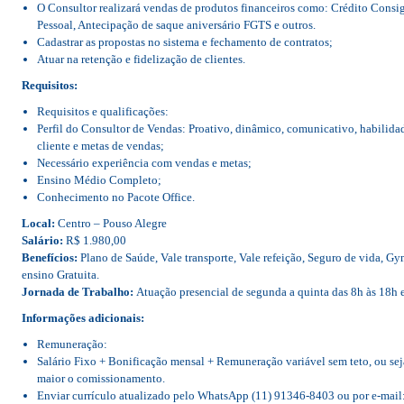
O Consultor realizará vendas de produtos financeiros como: Crédito Consig
Pessoal, Antecipação de saque aniversário FGTS e outros.
Cadastrar as propostas no sistema e fechamento de contratos;
Atuar na retenção e fidelização de clientes.
Requisitos:
Requisitos e qualificações:
Perfil do Consultor de Vendas: Proativo, dinâmico, comunicativo, habilid
cliente e metas de vendas;
Necessário experiência com vendas e metas;
Ensino Médio Completo;
Conhecimento no Pacote Office.
Local:
Centro – Pouso Alegre
Salário:
R$ 1.980,00
Benefícios:
Plano de Saúde, Vale transporte, Vale refeição, Seguro de vida, Gy
ensino Gratuita.
Jornada de Trabalho:
Atuação presencial de segunda a quinta das 8h às 18h e
Informações adicionais:
Remuneração:
Salário Fixo + Bonificação mensal + Remuneração variável sem teto, ou sej
maior o comissionamento.
Enviar currículo atualizado pelo WhatsApp (11) 91346-8403 ou por e-ma