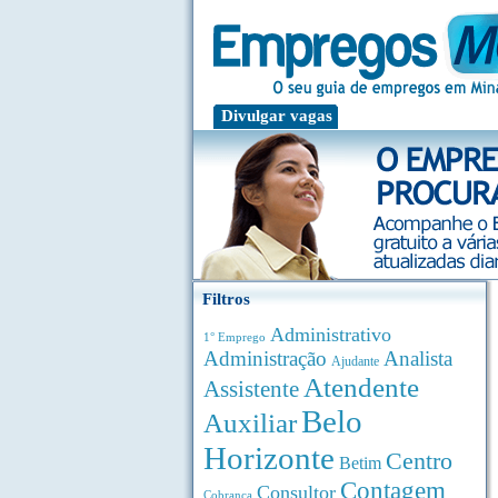
Divulgar vagas
Filtros
Administrativo
1° Emprego
Administração
Analista
Ajudante
Atendente
Assistente
Belo
Auxiliar
Horizonte
Centro
Betim
Contagem
Consultor
Cobrança