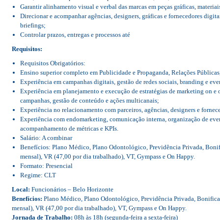
Garantir alinhamento visual e verbal das marcas em peças gráficas, materia
Direcionar e acompanhar agências, designers, gráficas e fornecedores digi
briefings;
Controlar prazos, entregas e processos até
Requisitos:
Requisitos Obrigatórios:
Ensino superior completo em Publicidade e Propaganda, Relações Públicas, 
Experiência em campanhas digitais, gestão de redes sociais, branding e eve
Experiência em planejamento e execução de estratégias de marketing on e 
campanhas, gestão de conteúdo e ações multicanais;
Experiência no relacionamento com parceiros, agências, designers e fornec
Experiência com endomarketing, comunicação interna, organização de even
acompanhamento de métricas e KPIs.
Salário: A combinar
Benefícios: Plano Médico, Plano Odontológico, Previdência Privada, Boni
mensal), VR (47,00 por dia trabalhado), VT, Gympass e On Happy.
Formato: Presencial
Regime: CLT
Local:
Funcionários – Belo Horizonte
Benefícios:
Plano Médico, Plano Odontológico, Previdência Privada, Bonific
mensal), VR (47,00 por dia trabalhado), VT, Gympass e On Happy.
Jornada de Trabalho:
08h às 18h (segunda-feira a sexta-feira)