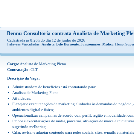
Bennu Consultoria contrata Analista de Marketing Pl
Cadastrada às 8:26h do dia 12 de junho de 2026
Palavras Vinculadas:
,
,
,
,
,
Analista
Belo Horizonte
Funcionários
Médico
Pleno
Super
Cargo:
Analista de Marketing Pleno
Contratação:
CLT
Descrição da Vaga:
Administradora de benefícios está contratando para:
Analista de Marketing Pleno
Atividades:
Planejar e executar ações de marketing alinhadas às demandas do negócio, c
ambientes digital e físico;
Operacionalizar campanhas de acordo com perfil, região e modalidade, co
Propor e executar ações de mídia, parcerias, ativações de marca e iniciati
sugerindo melhorias;
Criar, revisar e adaptar conteúdo para redes sociais, sites, e-mails e materiais