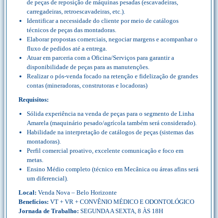
de peças de reposição de máquinas pesadas (escavadeiras,
carregadeiras, retroescavadeiras, etc.).
Identificar a necessidade do cliente por meio de catálogos
técnicos de peças das montadoras.
Elaborar propostas comerciais, negociar margens e acompanhar o
fluxo de pedidos até a entrega.
Atuar em parceria com a Oficina/Serviços para garantir a
disponibilidade de peças para as manutenções.
Realizar o pós-venda focado na retenção e fidelização de grandes
contas (mineradoras, construtoras e locadoras)
Requisitos:
Sólida experiência na venda de peças para o segmento de Linha
Amarela (maquinário pesado/agrícola também será considerado).
Habilidade na interpretação de catálogos de peças (sistemas das
montadoras).
Perfil comercial proativo, excelente comunicação e foco em
metas.
Ensino Médio completo (técnico em Mecânica ou áreas afins será
um diferencial).
Local:
Venda Nova – Belo Horizonte
Benefícios:
VT + VR + CONVÊNIO MÉDICO E ODONTOLÓGICO
Jornada de Trabalho:
SEGUNDA A SEXTA, 8 ÀS 18H