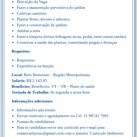
Descrição da Vaga:
Fazer a manutenção preventiva do jardim
Cultivar canteiros
Plantar flores, árvores e arbustos
Fazer a conservação de jardins
Adubar a terra
Fazer a limpeza (retirar folhagens secas, podar, entre outras tarefas)
Conservar a saúde das plantas, controlando pragas e doenças
Requisitos:
Requisitos:
Experiência na função
Local:
Belo Horizonte – Região Metropolitana
Salário:
R$ 2.145,95
Benefícios:
Benefícios: VT – VR – Plano de saúde
Jornada de Trabalho:
de segunda a sexta feira
Informações adicionais:
Informações adicionais:
Enviar currículo e agendamento no Cel. 31 99741 7091
Formas de candidatura:
Para se candidatar envie seu currículo por e-mail para:
comercialrjotac@gmail.com com o assunto: Curriculo Jardineiro