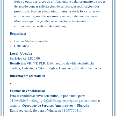
freios e outros serviços de alinhamento e balanceamento de rodas,
de acordo com as solicitações de serviços, especificações dos
produtos e técnicas adequadas; Efetuar a aferição e ajustes em
equipamentos, auxiliar no armazenamento de pneus e peças.
Manter a organização de conservação de ferramental,
equipamentos e material de trabalho;
Requisitos:
Ensino Médio completo
CNH Ativa
Local:
Uberaba
Salário:
R$ 1.800,00
Benefícios:
VR; VT; PLR; DSR; Seguro de vida; Assistência
médica, Assistência Odontológica; Gympass; Convênio Farmácia
Informações adicionais:
Formas de candidatura:
Para se candidatar envie seu currículo por e-mail para:
01fmw9k9y7tttz2ngjjgt6g3r6@vaga.empregosmg.com.br
com o
assunto:
Operador de Serviços Automotivos – Uberaba
Envie seu currículo para o Whatsapp
11997706411