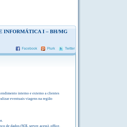
 DE INFORMÁTICA I – BH/MG
Facebook
Plurk
Twitter
tendimento interno e externo a clientes
ealizar eventuais viagens na região
s.
o de dados (SQL server, acess), office,