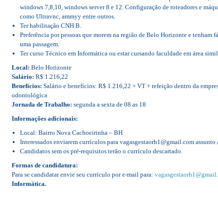
windows 7,8,10, windows server 8 e 12. Configuração de roteadores e máqui
como Ultravnc, ammyy entre outros.
Ter habilitação CNH B.
Preferência por pessoas que morem na região de Belo Horizonte e tenham f
uma passagem.
Ter curso Técnico em Informática ou estar cursando faculdade em área simil
Local:
Belo Horizonte
Salário:
R$ 1.216,22
Benefícios:
Salário e benefícios: R$ 1.216,22 + VT + refeição dentro da empres
odontológica
Jornada de Trabalho:
segunda a sexta de 08 as 18
Informações adicionais:
Local: Bairro Nova Cachoeirinha – BH
Interessados enviarem currículos para vagasgestaorh1@gmail.com assunto 
Candidatos sem os pré-requisitos terão o currículo descartado.
Formas de candidatura:
Para se candidatar envie seu currículo por e-mail para:
vagasgestaorh1@gmail
Informática.