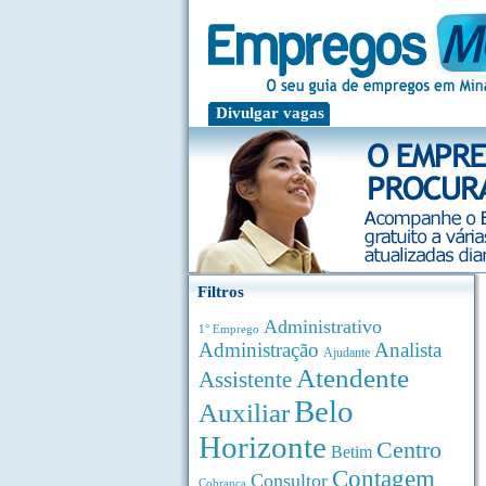
Divulgar vagas
Filtros
Administrativo
1° Emprego
Administração
Analista
Ajudante
Atendente
Assistente
Belo
Auxiliar
Horizonte
Centro
Betim
Contagem
Consultor
Cobrança