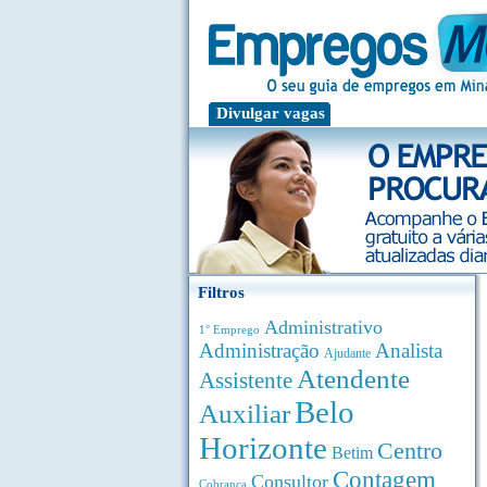
Divulgar vagas
Filtros
Administrativo
1° Emprego
Administração
Analista
Ajudante
Atendente
Assistente
Belo
Auxiliar
Horizonte
Centro
Betim
Contagem
Consultor
Cobrança