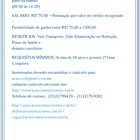
parte da manhã
(08:00 às 14:20)
SALARIO: R$770,40 + Premiação por valor de crédito recuperado
–
Possibilidade de ganho entre R$770,40 a 1500,00.
BENEFÍCIOS: Vale Transporte, Vale Alimentação ou Refeição,
Plano de Saúde e
demais convênios.
REQUISÍTOS MÍNIMOS: Acima de 18 anos e possuir 2º Grau
Completo.
Interessados deverão encaminhar o currículo para:
acao.cc@gmail.com
ou
cadastrar currículo em nosso site:
http://www.acaocontactcenter.com.br
Telefone de contato : (31)32799420 – (31)3279-9382
http://www.acaocontactcenter.com.br
/
rh@acaocontactcenter.com.br
/
vagas@acaocontactcenter.com.br