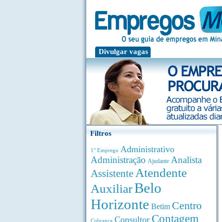
Divulgar vagas
Filtros
Administrativo
1° Emprego
Administração
Analista
Ajudante
Atendente
Assistente
Belo
Auxiliar
Horizonte
Centro
Betim
Contagem
Consultor
Cobrança