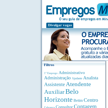
Divulgar vagas
Filtros
Administrativo
1° Emprego
Administração
Analista
Ajudante
Atendente
Assistente
Belo
Auxiliar
Horizonte
Centro
Betim
Contagem
Consultor
Cobrança