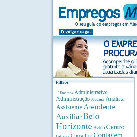
Divulgar vagas
Filtros
Administrativo
1° Emprego
Administração
Analista
Ajudante
Atendente
Assistente
Belo
Auxiliar
Horizonte
Centro
Betim
Contagem
Consultor
Cobrança