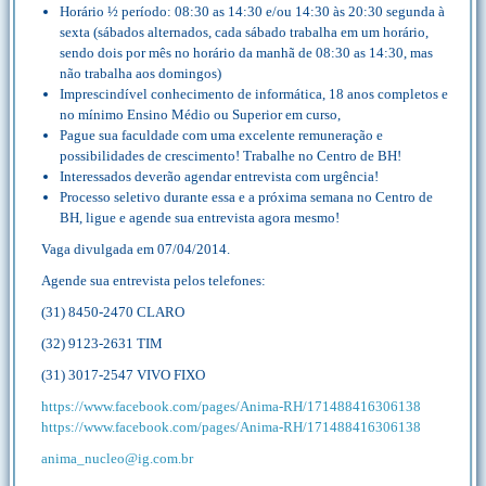
Horário ½ período: 08:30 as 14:30 e/ou 14:30 às 20:30 segunda à
sexta (sábados alternados, cada sábado trabalha em um horário,
sendo dois por mês no horário da manhã de 08:30 as 14:30, mas
não trabalha aos domingos)
Imprescindível conhecimento de informática, 18 anos completos e
no mínimo Ensino Médio ou Superior em curso,
Pague sua faculdade com uma excelente remuneração e
possibilidades de crescimento! Trabalhe no Centro de BH!
Interessados deverão agendar entrevista com urgência!
Processo seletivo durante essa e a próxima semana no Centro de
BH, ligue e agende sua entrevista agora mesmo!
Vaga divulgada em 07/04/2014.
Agende sua entrevista pelos telefones:
(31) 8450-2470 CLARO
(32) 9123-2631 TIM
(31) 3017-2547 VIVO FIXO
https://www.facebook.com/pages/Anima-RH/171488416306138
https://www.facebook.com/pages/Anima-RH/171488416306138
anima_nucleo@ig.com.br