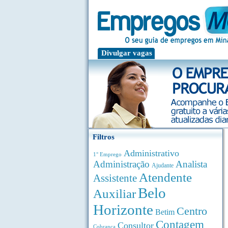
Divulgar vagas
Filtros
Administrativo
1° Emprego
Administração
Analista
Ajudante
Atendente
Assistente
Belo
Auxiliar
Horizonte
Centro
Betim
Contagem
Consultor
Cobrança