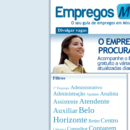
Divulgar vagas
Filtros
Administrativo
1° Emprego
Administração
Analista
Ajudante
Atendente
Assistente
Belo
Auxiliar
Horizonte
Centro
Betim
Contagem
Consultor
Cobrança