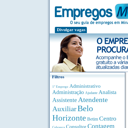
Divulgar vagas
Filtros
Administrativo
1° Emprego
Administração
Analista
Ajudante
Atendente
Assistente
Belo
Auxiliar
Horizonte
Centro
Betim
Contagem
Consultor
Cobrança