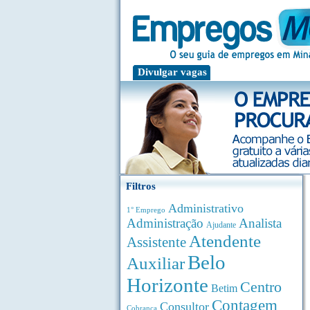
Divulgar vagas
Filtros
Administrativo
1° Emprego
Administração
Analista
Ajudante
Atendente
Assistente
Belo
Auxiliar
Horizonte
Centro
Betim
Contagem
Consultor
Cobrança