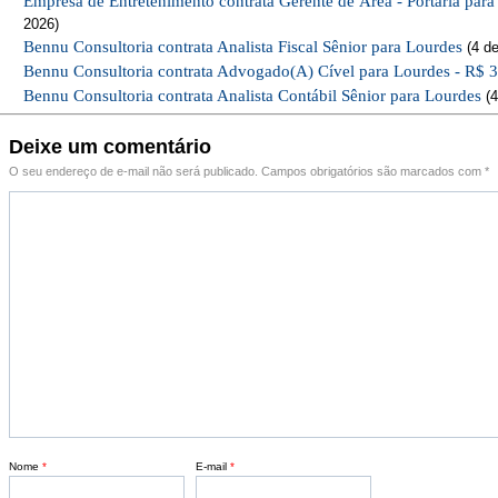
Empresa de Entretenimento contrata Gerente de Área - Portaria par
2026)
Bennu Consultoria contrata Analista Fiscal Sênior para Lourdes
(4 de
Bennu Consultoria contrata Advogado(A) Cível para Lourdes - R$ 
Bennu Consultoria contrata Analista Contábil Sênior para Lourdes
(4
Deixe um comentário
O seu endereço de e-mail não será publicado.
Campos obrigatórios são marcados com
*
Nome
*
E-mail
*