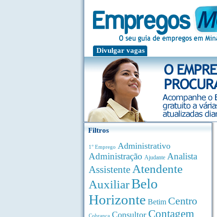
Divulgar vagas
Filtros
Administrativo
1° Emprego
Administração
Analista
Ajudante
Atendente
Assistente
Belo
Auxiliar
Horizonte
Centro
Betim
Contagem
Consultor
Cobrança