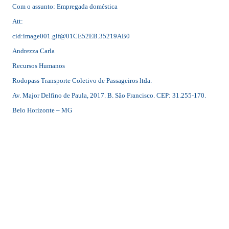
Com o assunto: Empregada doméstica
Att:
cid:image001.gif@01CE52EB.35219AB0
Andrezza Carla
Recursos Humanos
Rodopass Transporte Coletivo de Passageiros ltda.
Av. Major Delfino de Paula, 2017. B. São Francisco. CEP: 31.255-170.
Belo Horizonte – MG