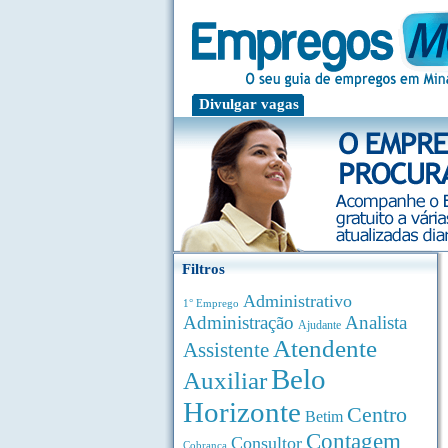
Divulgar vagas
Filtros
Administrativo
1° Emprego
Administração
Analista
Ajudante
Atendente
Assistente
Belo
Auxiliar
Horizonte
Centro
Betim
Contagem
Consultor
Cobrança