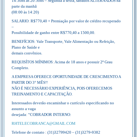
14:30hs às 20:50hs – Segunda a sexta, sábados ALTERNADOS na
parte da manhã
(08:00 às 14:20)
SALARIO: R$770,40 + Premiação por valor de crédito recuperado
–
Possibilidade de ganho entre R$770,40 a 1500,00.
BENEFÍCIOS: Vale Transporte, Vale Alimentação ou Refeição,
Plano de Saúde e
demais convênios.
REQUISÍTOS MÍNIMOS: Acima de 18 anos e possuir 2º Grau
Completo.
A EMPRESA OFERECE OPORTUNIDADE DE CRESCIMENTO A
PARTIR DO 3° MÊS!!
NÃO É NECESSÁRIO EXPERIÊNCIA, POIS OFERECEMOS
TREINAMENTO E CAPACITAÇÃO.
Interessados deverão encaminhar o currículo especificando no
assunto a vaga
desejada: “COBRADOR INTERNO:
RHTELECOBRANCA@GMAIL.COM
Telefone de contato : (31)32799420 – (31)3279-9382