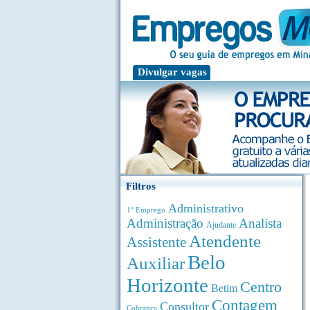
Divulgar vagas
Filtros
Administrativo
1° Emprego
Administração
Analista
Ajudante
Atendente
Assistente
Belo
Auxiliar
Horizonte
Centro
Betim
Contagem
Consultor
Cobrança