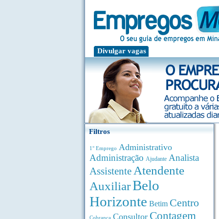
Divulgar vagas
Filtros
Administrativo
1° Emprego
Administração
Analista
Ajudante
Atendente
Assistente
Belo
Auxiliar
Horizonte
Centro
Betim
Contagem
Consultor
Cobrança