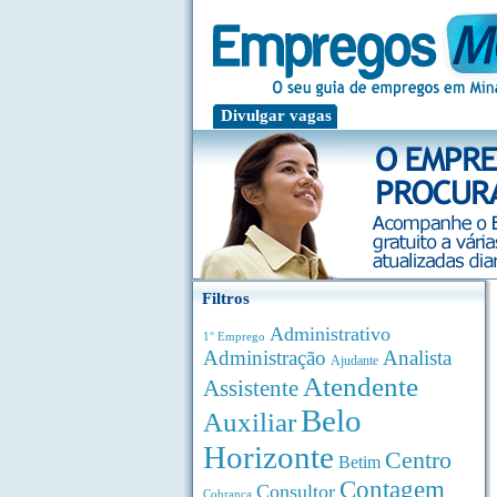
Divulgar vagas
Filtros
Administrativo
1° Emprego
Administração
Analista
Ajudante
Atendente
Assistente
Belo
Auxiliar
Horizonte
Centro
Betim
Contagem
Consultor
Cobrança