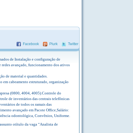
Facebook
Plurk
Twitter
s de Instalação e configuração de
e redes avançado, funcionamento dos ativos
ção de material e quantidades.
to em cabeamento estruturado, organização
mpresa (0800, 4004, 4005).Controle do
ole de inventários das centrais telefônicas
nventários de todos os ramais das
cimento avançado em Pacote Office,Salário:
istência odontológica, Convênios, Uniforme.
ssunto otítulo da vaga “Analista de