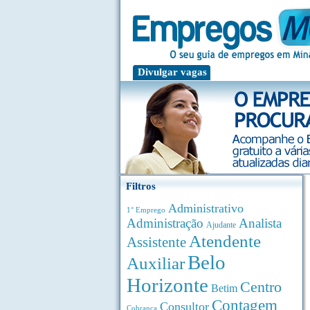
Divulgar vagas
Filtros
Administrativo
1° Emprego
Administração
Analista
Ajudante
Atendente
Assistente
Belo
Auxiliar
Horizonte
Centro
Betim
Contagem
Consultor
Cobrança