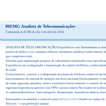
BH/MG Analista de Telecomunicações
Cadastrada às 8:30h do dia 3 de abril de 2014
ANALISTA DE TELECOMUNICAÇÕES Experiência com:Atendimento a chamado
pontos de dados e voz, tomadas elétricas, roteadores, modem;Conhecimento d
que compõem a rede;
Vistorias para implantação projetos de cabeamento estruturado com especifica
Experiência em configuração e manutenção de central telefônica, conhecimen
de racks.
Gerenciamento, controle e configuração da planta de telefonia comercial da e
funcionamento do sistema de tarifação em nível nacional.Gerenciamento e contr
de todas regionais, plantões, obras e escritórios.Gerenciamento e controle de i
regionais.Experiência anterior com VPN e acesso remoto.Necessário ter conhe
A combinar.Benefícios: Vale-transporte, Alimentação, Assistência médica, Ass
Interessados encaminhar o currículo para
rh@sette.inf.br
citando no campo do a
Telecom ” e sua pretensão salarial.