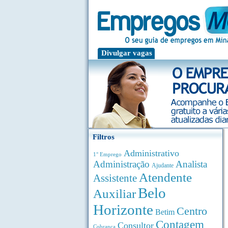
Divulgar vagas
Filtros
Administrativo
1° Emprego
Administração
Analista
Ajudante
Atendente
Assistente
Belo
Auxiliar
Horizonte
Centro
Betim
Contagem
Consultor
Cobrança