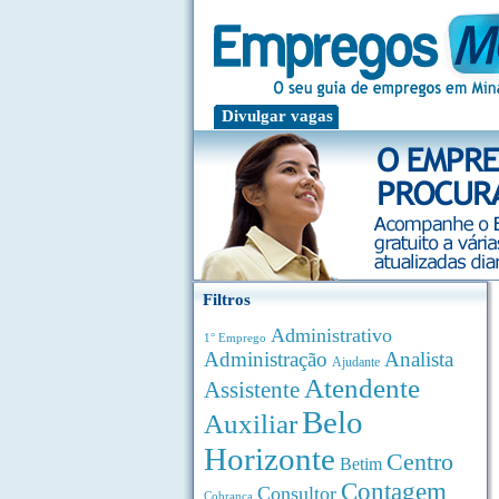
Divulgar vagas
Filtros
Administrativo
1° Emprego
Administração
Analista
Ajudante
Atendente
Assistente
Belo
Auxiliar
Horizonte
Centro
Betim
Contagem
Consultor
Cobrança