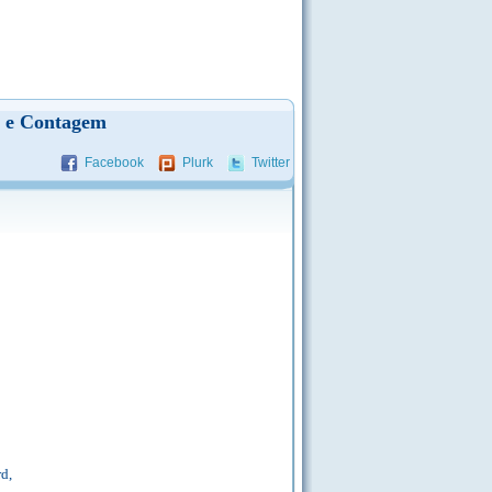
H e Contagem
Facebook
Plurk
Twitter
d,