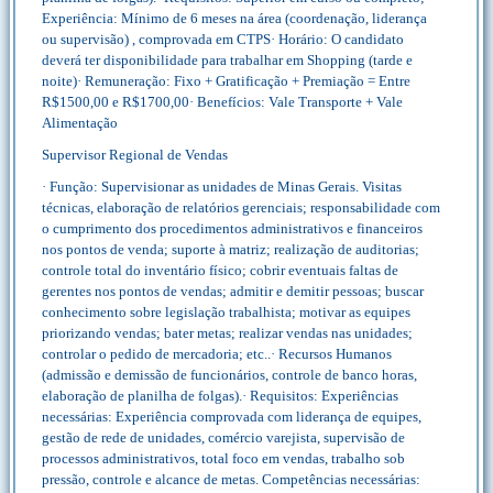
Experiência: Mínimo de 6 meses na área (coordenação, liderança
ou supervisão) , comprovada em CTPS· Horário: O candidato
deverá ter disponibilidade para trabalhar em Shopping (tarde e
noite)· Remuneração: Fixo + Gratificação + Premiação = Entre
R$1500,00 e R$1700,00· Benefícios: Vale Transporte + Vale
Alimentação
Supervisor Regional de Vendas
· Função: Supervisionar as unidades de Minas Gerais. Visitas
técnicas, elaboração de relatórios gerenciais; responsabilidade com
o cumprimento dos procedimentos administrativos e financeiros
nos pontos de venda; suporte à matriz; realização de auditorias;
controle total do inventário físico; cobrir eventuais faltas de
gerentes nos pontos de vendas; admitir e demitir pessoas; buscar
conhecimento sobre legislação trabalhista; motivar as equipes
priorizando vendas; bater metas; realizar vendas nas unidades;
controlar o pedido de mercadoria; etc..· Recursos Humanos
(admissão e demissão de funcionários, controle de banco horas,
elaboração de planilha de folgas).· Requisitos: Experiências
necessárias: Experiência comprovada com liderança de equipes,
gestão de rede de unidades, comércio varejista, supervisão de
processos administrativos, total foco em vendas, trabalho sob
pressão, controle e alcance de metas. Competências necessárias: