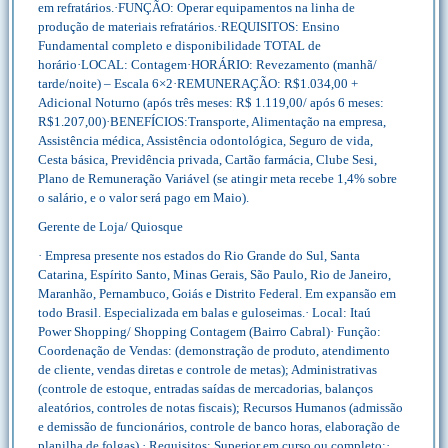
em refratários.·FUNÇÃO: Operar equipamentos na linha de
produção de materiais refratários.·REQUISITOS: Ensino
Fundamental completo e disponibilidade TOTAL de
horário·LOCAL: Contagem·HORÁRIO: Revezamento (manhã/
tarde/noite) – Escala 6×2·REMUNERAÇÃO: R$1.034,00 +
Adicional Noturno (após três meses: R$ 1.119,00/ após 6 meses:
R$1.207,00)·BENEFÍCIOS:Transporte, Alimentação na empresa,
Assistência médica, Assistência odontológica, Seguro de vida,
Cesta básica, Previdência privada, Cartão farmácia, Clube Sesi,
Plano de Remuneração Variável (se atingir meta recebe 1,4% sobre
o salário, e o valor será pago em Maio).
Gerente de Loja/ Quiosque
· Empresa presente nos estados do Rio Grande do Sul, Santa
Catarina, Espírito Santo, Minas Gerais, São Paulo, Rio de Janeiro,
Maranhão, Pernambuco, Goiás e Distrito Federal. Em expansão em
todo Brasil. Especializada em balas e guloseimas.· Local: Itaú
Power Shopping/ Shopping Contagem (Bairro Cabral)· Função:
Coordenação de Vendas: (demonstração de produto, atendimento
de cliente, vendas diretas e controle de metas); Administrativas
(controle de estoque, entradas saídas de mercadorias, balanços
aleatórios, controles de notas fiscais); Recursos Humanos (admissão
e demissão de funcionários, controle de banco horas, elaboração de
planilha de folgas).· Requisitos: Superior em curso ou completo;·