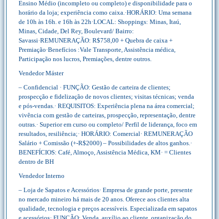
Ensino Médio (incompleto ou completo) e disponibilidade para o
horário da loja; experiência como caixa.·HORÁRIO: Uma semana
de 10h às 16h. e 16h às 22h·LOCAL: Shoppings: Minas, Itaú,
Minas, Cidade, Del Rey, Boulevard/ Bairro:
Savassi·REMUNERAÇÃO: R$758,00 + Quebra de caixa +
Premiação·Benefícios :Vale Transporte, Assistência médica,
Participação nos lucros, Premiações, dentre outros.
Vendedor Máster
– Confidencial · FUNÇÃO: Gestão de carteira de clientes;
prospecção e fidelização de novos clientes; visitas técnicas; venda
e pós-vendas.· REQUISITOS: Experiência plena na área comercial;
vivência com gestão de carteiras, prospecção, representação, dentre
outras.· Superior em curso ou completo/ Perfil de liderança, foco em
resultados, resiliência;· HORÁRIO: Comercial· REMUNERAÇÃO
Salário + Comissão (+-R$2000) – Possibilidades de altos ganhos.·
BENEFÍCIOS: Café, Almoço, Assistência Médica, KM· = Clientes
dentro de BH
Vendedor Interno
– Loja de Sapatos e Acessórios· Empresa de grande porte, presente
no mercado mineiro há mais de 20 anos. Oferece aos clientes alta
qualidade, tecnologia e preços acessíveis. Especializada em sapatos
e acessórios· FUNÇÃO: Venda, auxílio ao cliente, organização do