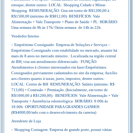
estoque, dentre outros· LOCAL: Shopping Cidade e Minas
Shopping· REMUNERAÇÃO: Gira em torno de R$1200,00 à
R$1500,00 (mínimo de R$812,00)· BENEFÍCIOS: Vale
Alimentação + Vale Transporte + Plano de Saúde + PL· HORÁRIO:
Uma semana de 9h às 17h/ Outra semana: de 14h às 22h.
Vendedor Interno
– Empréstimo Consignado· Empresa de Soluções e Serviços –
Empréstimo Consignado com estabilidade no mercado, atuante há
mais de 8 anos no mercado mineiro.· Localizada na região central
de BH, visa um atendimento diferenciado.· FUNÇÃO:
Atendimentos á clientes interessados em fazer Empréstimos
Consignados previamente cadastrados no site da empresa; Auxílio
aos clientes quanto à taxas, juros, impostos; dentre outros.·
LOCAL: Centro de BH· REMUNERAÇÃO: Salário (mínimo: R$
713,00) + Comissão + Premiação. (Inicialmente, em torno de
R$1000,00 á R$1200,00).· BENEFÍCIOS: Vale Alimentação + Vale
Transporte + Assistência odontológica· HORÁRIO: 9:00h às
18:00h· OPORTUNIDADE PARA GRANDES GANHOS
(R$4000,00/mês com o desenvolvimento da carreira)
Atendente de Loja
– Shopping Contagem· Empresa de grande porte, possui várias