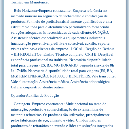
Técnico em Manutenção
– Belo Horizonte·Empresa contratante: Empresa referência no
mercado mineiro no segmento de fechamento e codificação de
produtos. Por meio de profissionais altamente qualificados e uma
estrutura voltada para o atendimento personalizado fornecendo
soluções adequadas às necessidades de cada cliente.·FUNÇÃO:
Assistência técnica especializada a equipamentos industriais
(manutenção preventiva, preditiva e corretiva); auxílio, suporte,
visitas técnicas à clientes da empresa. ·LOCAL: Região do Betânia
– BH·REQUISITOS: Ensino Técnico completo, CNH B, Desejável
experiência profissional na indústria. Necessária disponibilidade
total para viagens (ES, BA, MG·HORÁRIO: Segunda à sexta de 8h
às 17:48h/ Necessária disponibilidade total para viagens (ES, BA,
MG)·REMUNERAÇÃO: R$1000,00·BENEFÍCIOS:Vale transporte,
Vale alimentação, Assistência médica, Assistência odontológica,
Celular corporativo, dentre outros.
Operador Auxiliar de Produção
– Contagem ·Empresa contratante: Multinacional no ramo de
mineração, produção e comercialização de extensa linha de
materiais refratários. Os produtos são utilizados, principalmente,
pelos fabricantes de aço, cimento e vidro. Um dos maiores
produtores de refratários no mundo e líder em soluções integradas