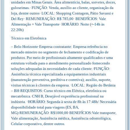
unidades em Minas Gerais. Área alimentícia, balas, sorvetes, doces,
guloseimas.· FUNÇÃO: Venda, auxílio ao cliente, organização da
loja, dentre outros· LOCAL: Shopping Contagem, Pátio Savassi e
Del Rey· REMUNERAÇÃO: R$ 785,00· BENEFÍCIOS: Vale
Alimentação + Vale Transporte· HORÁRIO: Noite (+-14h às
22:20h)
Técnico em Eletrônica
– Belo Horizonte·Empresa contratante: Empresa referência no
mercado mineiro no segmento de fechamento e codificação de
produtos. Por meio de profissionais altamente qualificados e uma
estrutura voltada para o atendimento personalizado fornecendo
soluções adequadas às necessidades de cada cliente.·FUNÇÃO:
Assistência técnica especializada a equipamentos industriais
(manutenção preventiva, preditiva e corretiva); auxílio, suporte,
visitas técnicas à clientes da empresa. ·LOCAL: Região do Betânia
– BH·REQUISITOS: Curso técnico em Elétrica, eletrônica ou
mecatrônica. CNH B, Desejável experiência profissional na
indústria. ·HORÁRIO: Segunda à sexta de 8h às 17:48h/ Necessária
disponibilidade total para viagens (ES, BA,
MG)·REMUNERAÇÃO: R$1000,00·BENEFÍCIOS:Vale transporte,
Vale alimentação, Assistência médica, Assistência odontológica,
Celular corporativo, dentre outros.