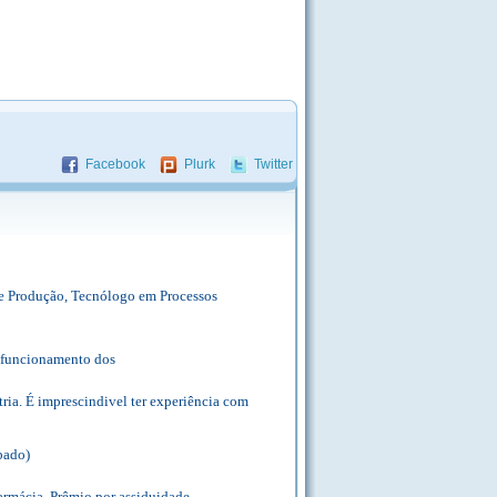
Facebook
Plurk
Twitter
de Produção, Tecnólogo em Processos
o funcionamento dos
ria. É imprescindivel ter experiência com
ábado)
armácia, Prêmio por assiduidade.