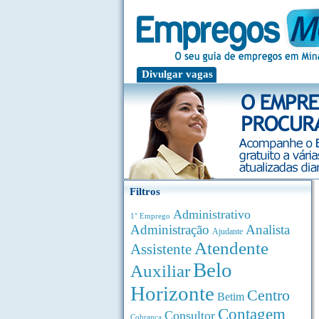
Divulgar vagas
Filtros
Administrativo
1° Emprego
Administração
Analista
Ajudante
Atendente
Assistente
Belo
Auxiliar
Horizonte
Centro
Betim
Contagem
Consultor
Cobrança