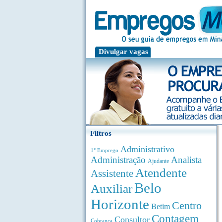
Divulgar vagas
Filtros
Administrativo
1° Emprego
Administração
Analista
Ajudante
Atendente
Assistente
Belo
Auxiliar
Horizonte
Centro
Betim
Contagem
Consultor
Cobrança