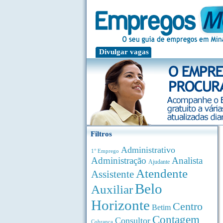
Divulgar vagas
Filtros
Administrativo
1° Emprego
Administração
Analista
Ajudante
Atendente
Assistente
Belo
Auxiliar
Horizonte
Centro
Betim
Contagem
Consultor
Cobrança