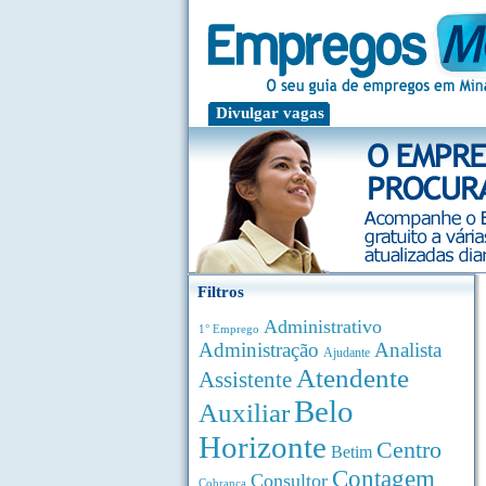
Divulgar vagas
Filtros
Administrativo
1° Emprego
Administração
Analista
Ajudante
Atendente
Assistente
Belo
Auxiliar
Horizonte
Centro
Betim
Contagem
Consultor
Cobrança