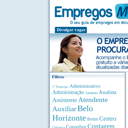
Divulgar vagas
Filtros
Administrativo
1° Emprego
Administração
Analista
Ajudante
Atendente
Assistente
Belo
Auxiliar
Horizonte
Centro
Betim
Contagem
Consultor
Cobrança