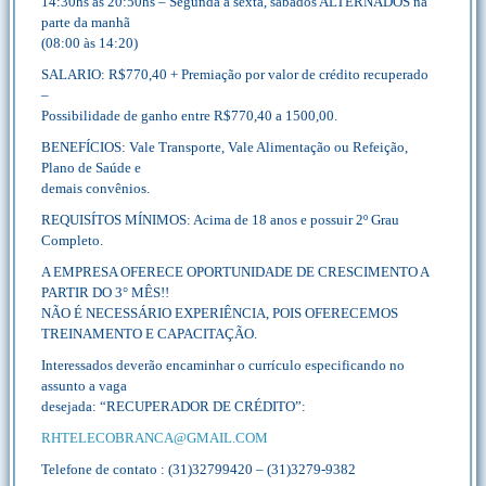
14:30hs às 20:50hs – Segunda a sexta, sábados ALTERNADOS na
parte da manhã
(08:00 às 14:20)
SALARIO: R$770,40 + Premiação por valor de crédito recuperado
–
Possibilidade de ganho entre R$770,40 a 1500,00.
BENEFÍCIOS: Vale Transporte, Vale Alimentação ou Refeição,
Plano de Saúde e
demais convênios.
REQUISÍTOS MÍNIMOS: Acima de 18 anos e possuir 2º Grau
Completo.
A EMPRESA OFERECE OPORTUNIDADE DE CRESCIMENTO A
PARTIR DO 3° MÊS!!
NÃO É NECESSÁRIO EXPERIÊNCIA, POIS OFERECEMOS
TREINAMENTO E CAPACITAÇÃO.
Interessados deverão encaminhar o currículo especificando no
assunto a vaga
desejada: “RECUPERADOR DE CRÉDITO”:
RHTELECOBRANCA@GMAIL.COM
Telefone de contato : (31)32799420 – (31)3279-9382