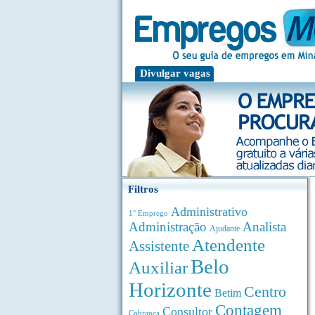
Divulgar vagas
Filtros
Administrativo
1° Emprego
Administração
Analista
Ajudante
Atendente
Assistente
Belo
Auxiliar
Horizonte
Centro
Betim
Contagem
Consultor
Cobrança