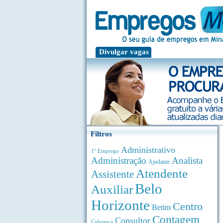
Divulgar vagas
Filtros
Administrativo
1° Emprego
Administração
Analista
Ajudante
Atendente
Assistente
Belo
Auxiliar
Horizonte
Centro
Betim
Contagem
Consultor
Cobrança