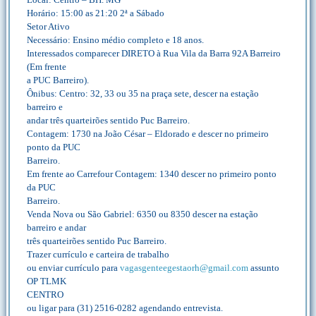
Horário: 15:00 as 21:20 2ª a Sábado
Setor Ativo
Necessário: Ensino médio completo e 18 anos.
Interessados comparecer DIRETO à Rua Vila da Barra 92A Barreiro
(Em frente
a PUC Barreiro).
Ônibus: Centro: 32, 33 ou 35 na praça sete, descer na estação
barreiro e
andar três quarteirões sentido Puc Barreiro.
Contagem: 1730 na João César – Eldorado e descer no primeiro
ponto da PUC
Barreiro.
Em frente ao Carrefour Contagem: 1340 descer no primeiro ponto
da PUC
Barreiro.
Venda Nova ou São Gabriel: 6350 ou 8350 descer na estação
barreiro e andar
três quarteirões sentido Puc Barreiro.
Trazer currículo e carteira de trabalho
ou enviar currículo para
vagasgenteegestaorh@gmail.com
assunto
OP TLMK
CENTRO
ou ligar para (31) 2516-0282 agendando entrevista.