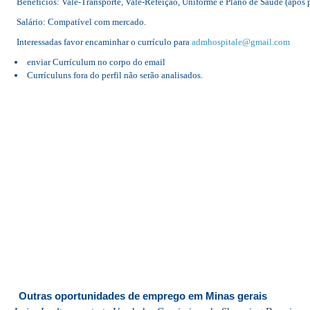
Benefícios: Vale-Transporte, Vale-Refeição, Uniforme e Plano de Saúde (após 
Salário: Compatível com mercado.
Interessadas favor encaminhar o currículo para
admhospitale@gmail.com
enviar Currículum no corpo do email
Currículuns fora do perfil não serão analisados.
Outras oportunidades de emprego em Minas gerais