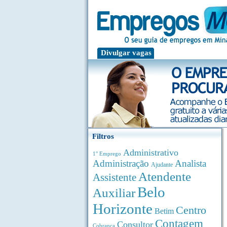
Divulgar vagas
Filtros
Administrativo
1° Emprego
Administração
Analista
Ajudante
Atendente
Assistente
Belo
Auxiliar
Horizonte
Centro
Betim
Contagem
Consultor
Cobrança