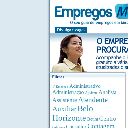
Divulgar vagas
Filtros
Administrativo
1° Emprego
Administração
Analista
Ajudante
Atendente
Assistente
Belo
Auxiliar
Horizonte
Centro
Betim
Contagem
Consultor
Cobrança