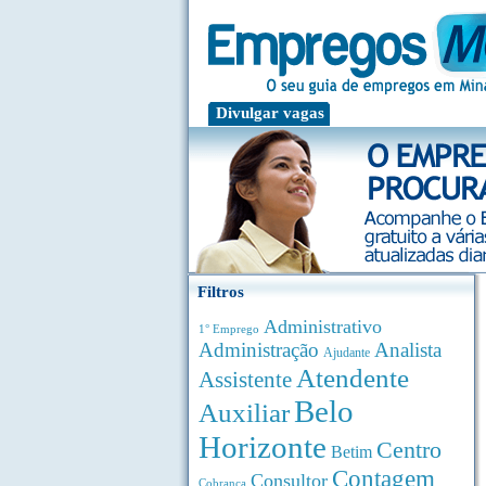
Divulgar vagas
Filtros
Administrativo
1° Emprego
Administração
Analista
Ajudante
Atendente
Assistente
Belo
Auxiliar
Horizonte
Centro
Betim
Contagem
Consultor
Cobrança