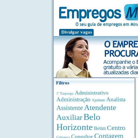
Divulgar vagas
Filtros
Administrativo
1° Emprego
Administração
Analista
Ajudante
Atendente
Assistente
Belo
Auxiliar
Horizonte
Centro
Betim
Contagem
Consultor
Cobrança