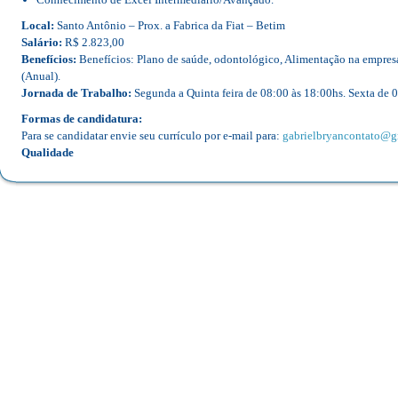
Local:
Santo Antônio – Prox. a Fabrica da Fiat – Betim
Salário:
R$ 2.823,00
Benefícios:
Benefícios: Plano de saúde, odontológico, Alimentação na empre
(Anual).
Jornada de Trabalho:
Segunda a Quinta feira de 08:00 às 18:00hs. Sexta de 
Formas de candidatura:
Para se candidatar envie seu currículo por e-mail para:
gabrielbryancontato@g
Qualidade