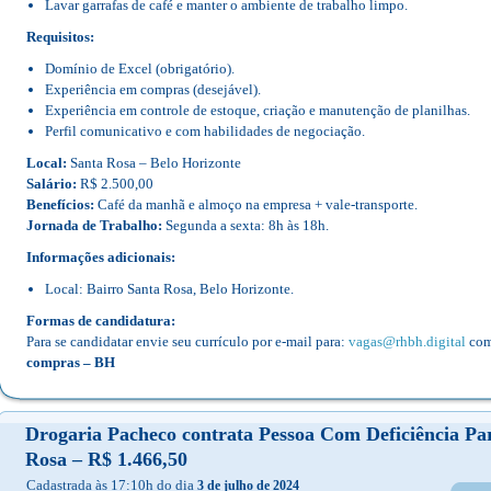
Lavar garrafas de café e manter o ambiente de trabalho limpo.
Requisitos:
Domínio de Excel (obrigatório).
Experiência em compras (desejável).
Experiência em controle de estoque, criação e manutenção de planilhas.
Perfil comunicativo e com habilidades de negociação.
Local:
Santa Rosa – Belo Horizonte
Salário:
R$ 2.500,00
Benefícios:
Café da manhã e almoço na empresa + vale-transporte.
Jornada de Trabalho:
Segunda a sexta: 8h às 18h.
Informações adicionais:
Local: Bairro Santa Rosa, Belo Horizonte.
Formas de candidatura:
Para se candidatar envie seu currículo por e-mail para:
vagas@rhbh.digital
com
compras – BH
Drogaria Pacheco contrata Pessoa Com Deficiência Pa
Rosa – R$ 1.466,50
Cadastrada às 17:10h do dia
3 de julho de 2024