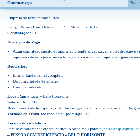
Comentar vaga
Twitt
Empresa do ramo farmacêutico
Cargo:
Pessoa Com Deficiência Para Atendente de Loja
Contratação:
CLT
Descrição da Vaga:
Atuar com atendimento e suporte ao cliente, organização e precificação e va
reposição de estoque e mercadoria, colaborar com a limpeza e organização d
Requisitos:
Ensino fundamental completo
Disponibilidade de horário
Laudo atualizado
Local:
Santa Rosa – Belo Horizonte
Salário:
R$ 1.466,50
Benefícios:
vale transporte, vale alimentação, cesta básica, seguro de vida, g
Jornada de Trabalho:
escala 6×1 (domingo 2×1)
Formas de candidatura:
Para se candidatar envie seu currículo por e-mail para:
nycolle.dpsp@gmail.c
– PESSOA COM DEFICIÊNCIA – BELO HORIZONTE