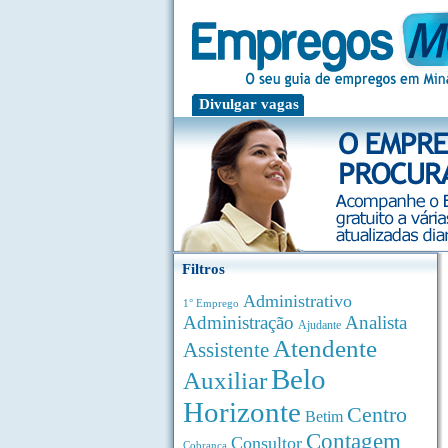
Divulgar vagas
Filtros
Administrativo
1° Emprego
Administração
Analista
Ajudante
Atendente
Assistente
Belo
Auxiliar
Horizonte
Centro
Betim
Contagem
Consultor
Cobrança