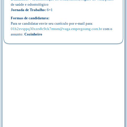
de saúde e odontológico
Jornada de Trabalho:
6×1
Formas de candidatura:
Para se candidatar envie seu currículo por e-mail para:
01h2zvsppq30xzrs8c9ck7rmsm@vaga.empregosmg.com.br
com o
assunto:
Cozinheiro