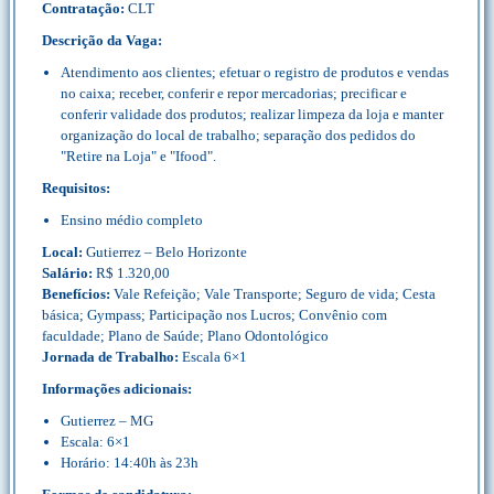
Contratação:
CLT
Descrição da Vaga:
Atendimento aos clientes; efetuar o registro de produtos e vendas
no caixa; receber, conferir e repor mercadorias; precificar e
conferir validade dos produtos; realizar limpeza da loja e manter
organização do local de trabalho; separação dos pedidos do
"Retire na Loja" e "Ifood".
Requisitos:
Ensino médio completo
Local:
Gutierrez – Belo Horizonte
Salário:
R$ 1.320,00
Benefícios:
Vale Refeição; Vale Transporte; Seguro de vida; Cesta
básica; Gympass; Participação nos Lucros; Convênio com
faculdade; Plano de Saúde; Plano Odontológico
Jornada de Trabalho:
Escala 6×1
Informações adicionais:
Gutierrez – MG
Escala: 6×1
Horário: 14:40h às 23h