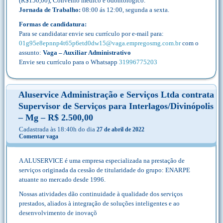
(R$150,00), Convênio médico e odontológico.
Jornada de Trabalho:
08:00 ás 12:00, segunda a sexta.
Formas de candidatura:
Para se candidatar envie seu currículo por e-mail para:
01g95e8epnnp4t65p6etd0dw15@vaga.empregosmg.com.br
com o
assunto:
Vaga – Auxiliar Administrativo
Envie seu currículo para o Whatsapp
31996775203
Aluservice Administração e Serviços Ltda contrata
Supervisor de Serviços para Interlagos/Divinópolis
– Mg – R$ 2.500,00
Cadastrada às 18:40h do dia
27 de abril de 2022
Comentar vaga
A ALUSERVICE é uma empresa especializada na prestação de
serviços originada da cessão de titularidade do grupo: ENARPE
atuante no mercado desde 1996.
Nossas atividades dão continuidade à qualidade dos serviços
prestados, aliados à integração de soluções inteligentes e ao
desenvolvimento de inovaçõ