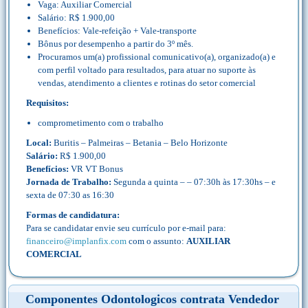
Vaga: Auxiliar Comercial
Salário: R$ 1.900,00
Benefícios: Vale-refeição + Vale-transporte
Bônus por desempenho a partir do 3º mês.
Procuramos um(a) profissional comunicativo(a), organizado(a) e
com perfil voltado para resultados, para atuar no suporte às
vendas, atendimento a clientes e rotinas do setor comercial
Requisitos:
comprometimento com o trabalho
Local:
Buritis – Palmeiras – Betania – Belo Horizonte
Salário:
R$ 1.900,00
Benefícios:
VR VT Bonus
Jornada de Trabalho:
Segunda a quinta – – 07:30h às 17:30hs – e
sexta de 07:30 as 16:30
Formas de candidatura:
Para se candidatar envie seu currículo por e-mail para:
financeiro@implanfix.com
com o assunto:
AUXILIAR
COMERCIAL
Componentes Odontologicos contrata Vendedor