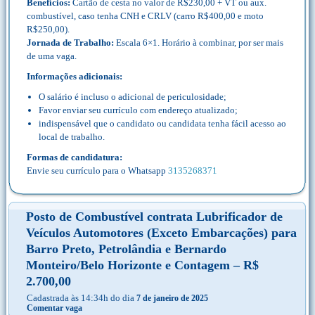
Benefícios:
Cartão de cesta no valor de R$230,00 + VT ou aux.
combustível, caso tenha CNH e CRLV (carro R$400,00 e moto
R$250,00).
Jornada de Trabalho:
Escala 6×1. Horário à combinar, por ser mais
de uma vaga.
Informações adicionais:
O salário é incluso o adicional de periculosidade;
Favor enviar seu currículo com endereço atualizado;
indispensável que o candidato ou candidata tenha fácil acesso ao
local de trabalho.
Formas de candidatura:
Envie seu currículo para o Whatsapp
3135268371
Posto de Combustível contrata Lubrificador de
Veículos Automotores (Exceto Embarcações) para
Barro Preto, Petrolândia e Bernardo
Monteiro/Belo Horizonte e Contagem – R$
2.700,00
Cadastrada às 14:34h do dia
7 de janeiro de 2025
Comentar vaga