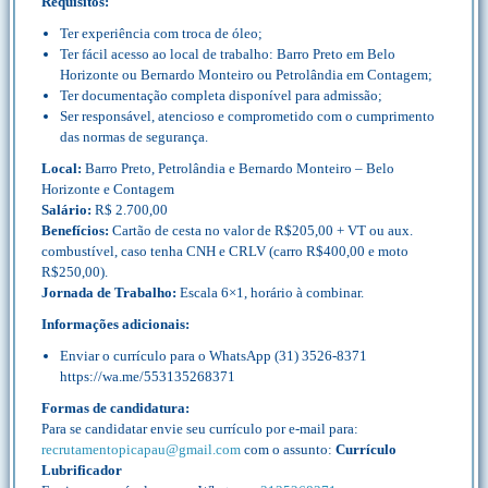
Requisitos:
Ter experiência com troca de óleo;
Ter fácil acesso ao local de trabalho: Barro Preto em Belo
Horizonte ou Bernardo Monteiro ou Petrolândia em Contagem;
Ter documentação completa disponível para admissão;
Ser responsável, atencioso e comprometido com o cumprimento
das normas de segurança.
Local:
Barro Preto, Petrolândia e Bernardo Monteiro – Belo
Horizonte e Contagem
Salário:
R$ 2.700,00
Benefícios:
Cartão de cesta no valor de R$205,00 + VT ou aux.
combustível, caso tenha CNH e CRLV (carro R$400,00 e moto
R$250,00).
Jornada de Trabalho:
Escala 6×1, horário à combinar.
Informações adicionais:
Enviar o currículo para o WhatsApp (31) 3526-8371
https://wa.me/553135268371
Formas de candidatura:
Para se candidatar envie seu currículo por e-mail para:
recrutamentopicapau@gmail.com
com o assunto:
Currículo
Lubrificador