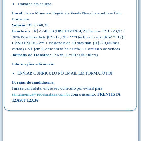
Trabalho em equipe.
Local:
Santa Mônica – Região de Venda Nova/pampulha – Belo
Horizonte
Salário:
R$ 2.740,33
Benefícios:
[R$2.740,33 (DISCRIMINAÇÃO Salário R$1.723,97 /
30% Periculosidade (R$517,19) / ***Quebra de caixa(R$229,17)]
CASO EXERÇA** + VA depois de 30 dias trab. (R$270,00/mês
cartão) + VT (em $, desc em folha os 6%) + Comissão de vendas.
Jornada de Trabalho:
12X36 (12:00 as 00:00hrs)
Informações adicionais:
ENVIAR CURRICULO NO EMAIL EM FORMATO PDF
Formas de candidatura:
Para se candidatar envie seu currículo por e-mail para:
santamonica@redesantana.com.br
com o assunto:
FRENTISTA
12AS00 12X36