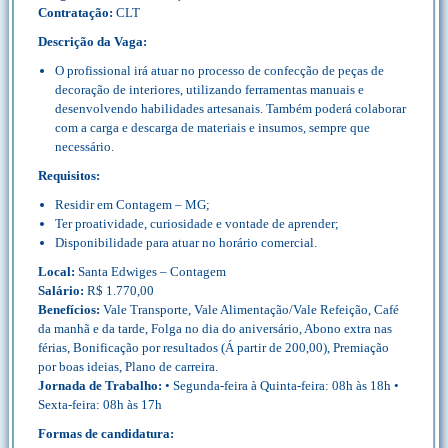
Contratação:
CLT
Descrição da Vaga:
O profissional irá atuar no processo de confecção de peças de
decoração de interiores, utilizando ferramentas manuais e
desenvolvendo habilidades artesanais. Também poderá colaborar
com a carga e descarga de materiais e insumos, sempre que
necessário.
Requisitos:
Residir em Contagem – MG;
Ter proatividade, curiosidade e vontade de aprender;
Disponibilidade para atuar no horário comercial.
Local:
Santa Edwiges – Contagem
Salário:
R$ 1.770,00
Benefícios:
Vale Transporte, Vale Alimentação/Vale Refeição, Café
da manhã e da tarde, Folga no dia do aniversário, Abono extra nas
férias, Bonificação por resultados (Á partir de 200,00), Premiação
por boas ideias, Plano de carreira.
Jornada de Trabalho:
• Segunda-feira à Quinta-feira: 08h às 18h •
Sexta-feira: 08h às 17h
Formas de candidatura: