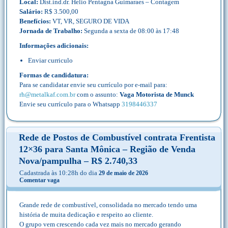
Local:
Dist.ind.dr. Helio Pentagna Guimaraes – Contagem
Salário:
R$ 3.500,00
Benefícios:
VT, VR, SEGURO DE VIDA
Jornada de Trabalho:
Segunda a sexta de 08:00 às 17:48
Informações adicionais:
Enviar curriculo
Formas de candidatura:
Para se candidatar envie seu currículo por e-mail para:
rh@metalkaf.com.br
com o assunto:
Vaga Motorista de Munck
Envie seu currículo para o Whatsapp
3198446337
Rede de Postos de Combustível contrata Frentista
12×36 para Santa Mônica – Região de Venda
Nova/pampulha – R$ 2.740,33
Cadastrada às 10:28h do dia
29 de maio de 2026
Comentar vaga
Grande rede de combustível, consolidada no mercado tendo uma
história de muita dedicação e respeito ao cliente.
O grupo vem crescendo cada vez mais no mercado gerando