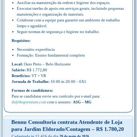
Auxiliar na manutenção da ordem e higiene dos espaços.
Executar tarefas de apoio em serviços gerais, incluindo pequenas
manutenções e organização de materiais.
Colaborar com a equipe para garantir um ambiente de trabalho
limpo e agradável.
Seguir normas de segurança e higiene no trabalho.
Requisitos:
Necessário experiência
Formação: Ensino fundamental completo
Local:
Ouro Preto – Belo Horizonte
Salário:
R$ 1.772,80
Benefícios:
VT + VR
Jornada de Trabalho:
10:00 ás 20:00 – 6X1
Formas de candidatura:
Para se candidatar envie seu currículo por e-mail para:
rh@rhspremium.com
com o assunto:
ASG – MG
Bennu Consultoria contrata Atendente de Loja
para Jardim Eldorado/Contagem – R$ 1.780,20
Cadastrada às 11:41h do dia
29 de maio de 2026