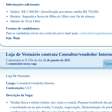
Informações adicionais:
Salário: R$ 1.300,00 + (bonificação por metas- média R$ 750,00)
Horário: Segunda a Sexta de 09hrs ás 18hrs com 1hr de almoço
Sábado de 10 as 14hrs
Formas de candidatura:
Para se candidatar envie seu currículo por e-mail para:
curriculoniceguimarae
loja- Raja
Loja de Vestuário contrata Consultor/vendedor Intern
Cadastrada às 9:55h do dia
12 de janeiro de 2021
1 comentário nesta vaga
Twitt
Loja De Vestuário
Cargo:
Consultor/vendedor Interno
Contratação:
CLT
Descrição da Vaga:
Vendas física e online (whats, site, insta e e-mail); Preparar lookbook das p
e auxiliando-as no pós-venda; Cotação, negociação; Demonstração do produ
combinações de looks; Prospecção (individuais, por indicação ou captura a