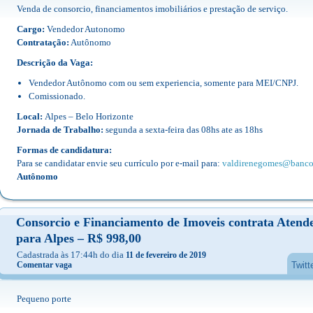
Venda de consorcio, financiamentos imobiliários e prestação de serviço.
Cargo:
Vendedor Autonomo
Contratação:
Autônomo
Descrição da Vaga:
Vendedor Autônomo com ou sem experiencia, somente para MEI/CNPJ.
Comissionado.
Local:
Alpes – Belo Horizonte
Jornada de Trabalho:
segunda a sexta-feira das 08hs ate as 18hs
Formas de candidatura:
Para se candidatar envie seu currículo por e-mail para:
valdirenegomes@banco
Autônomo
Consorcio e Financiamento de Imoveis contrata Atend
para Alpes – R$ 998,00
Cadastrada às 17:44h do dia
11 de fevereiro de 2019
Comentar vaga
Twitt
Pequeno porte