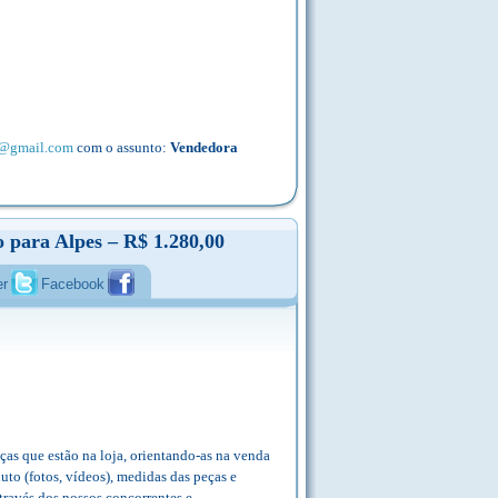
s@gmail.com
com o assunto:
Vendedora
o para Alpes – R$ 1.280,00
er
Facebook
eças que estão na loja, orientando-as na venda
to (fotos, vídeos), medidas das peças e
través dos nossos concorrentes e