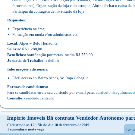
fornecedores); Organização da loja e do estoque; Abrir e fechar o caixa da l
Participar da contagem de inventário da loja.
Requisitos:
Experiência na área;
Formação em moda e/ou administrativo.
Local:
Alpes – Belo Horizonte
Salário:
R$ 1.280,00
Benefícios:
bonificação por metas- média R$ 750,00
Jornada de Trabalho:
a definir
Informações adicionais:
Fácil acesso ao Bairro Alpes, Av. Raja Gabaglia.
Formas de candidatura:
Para se candidatar envie seu currículo por e-mail para:
curriculoniceguimarae
Consultor/vendedor interno
Império Imoveis Bh contrata Vendedor Autônomo para
Cadastrada às 17:15h do dia
18 de fevereiro de 2019
1 comentário nesta vaga
Twitt