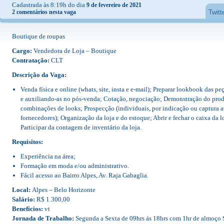
Cadastrada às 8:19h do dia
9 de fevereiro de 2021
2 comentários nesta vaga
Twitt
Boutique de roupas
Cargo:
Vendedora de Loja – Boutique
Contratação:
CLT
Descrição da Vaga:
Venda física e online (whats, site, insta e e-mail); Preparar lookbook das p
e auxiliando-as no pós-venda; Cotação, negociação; Demonstração do produ
combinações de looks; Prospecção (individuais, por indicação ou captura a
fornecedores); Organização da loja e do estoque; Abrir e fechar o caixa da l
Participar da contagem de inventário da loja.
Requisitos:
Experiência na área;
Formação em moda e/ou administrativo.
Fácil acesso ao Bairro Alpes, Av. Raja Gabaglia.
Local:
Alpes – Belo Horizonte
Salário:
R$ 1.300,00
Benefícios:
vt
Jornada de Trabalho:
Segunda a Sexta de 09hrs ás 18hrs com 1hr de almoço 