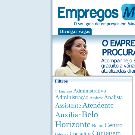
Divulgar vagas
Filtros
Administrativo
1° Emprego
Administração
Analista
Ajudante
Atendente
Assistente
Belo
Auxiliar
Horizonte
Centro
Betim
Contagem
Consultor
Cobrança